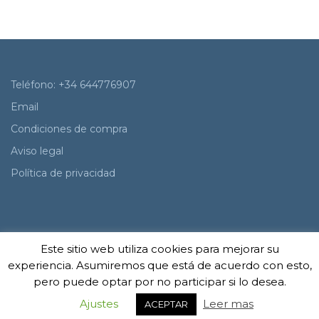
a
n
s
y
t
o
v
i
Teléfono: +34 644776907
s
t
Email
a
Condiciones de compra
s
Aviso legal
d
Política de privacidad
e
E
v
Este sitio web utiliza cookies para mejorar su
e
TODOS LOS DERECHOS RESERVADOS ©2020
experiencia. Asumiremos que está de acuerdo con esto,
n
pero puede optar por no participar si lo desea.
t
Ajustes
Leer mas
ACEPTAR