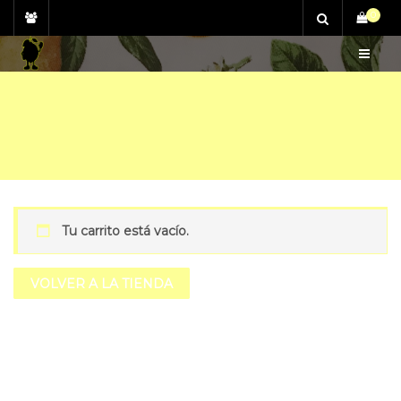
Skip
0
to
content
Tu carrito está vacío.
VOLVER A LA TIENDA