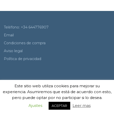
Teléfono: +34 644776907
Email
Condiciones de compra
Aviso legal
Política de privacidad
Este sitio web utiliza cookies para mejorar su
TODOS LOS DERECHOS RESERVADOS ©2020
experiencia. Asumiremos que está de acuerdo con esto,
pero puede optar por no participar si lo desea.
Ajustes
Leer mas
ACEPTAR